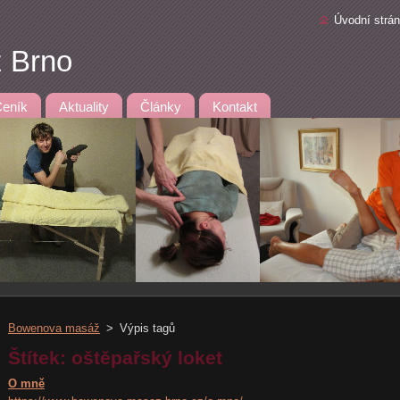
Úvodní strá
 Brno
eník
Aktuality
Články
Kontakt
Bowenova masáž
>
Výpis tagů
Štítek: oštěpařský loket
O mně