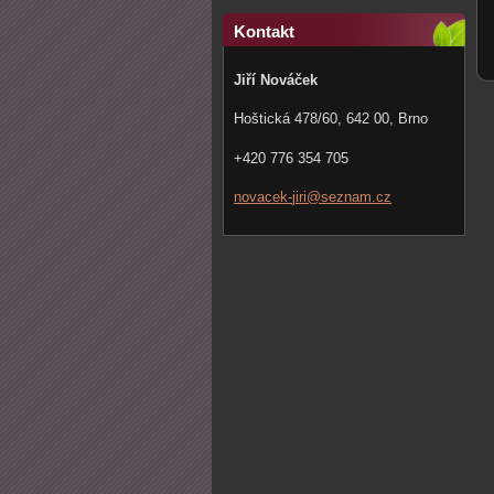
Kontakt
Jiří Nováček
Hoštická 478/60, 642 00, Brno
+420 776 354 705
novacek-
jiri@sez
nam.cz