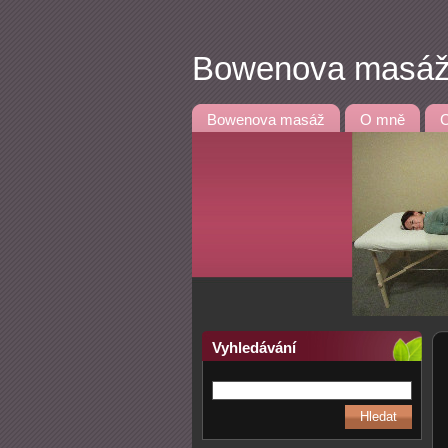
Bowenova masáž
Bowenova masáž
O mně
C
Vyhledávání